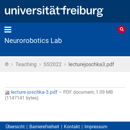
Neurorobotics Lab
›
›
›
Startseite
Teaching
SS2022
lecturejoschka3.pdf
lecture-joschka-3.pdf
— PDF document, 1.09 MB
(1147141 bytes)
Übersicht
Barrierefreiheit
Kontakt
Impressum